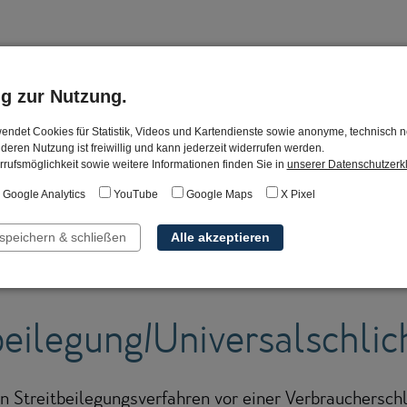
ng zur Nutzung.
endet Cookies für Statistik, Videos und Kartendienste sowie anonyme, technisch 
ung
 deren Nutzung ist freiwillig und kann jederzeit widerrufen werden.
rufsmöglichkeit sowie weitere Informationen finden Sie in
unserer Datenschutzerk
Google Analytics
YouTube
Google Maps
X Pixel
Plattform zur Online-Streitbeilegung (OS) bereit:
http
 speichern & schließen
Alle akzeptieren
 im Impressum.
eilegung/Universalschlic
, an Streitbeilegungsverfahren vor einer Verbrauchersc