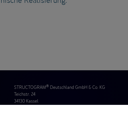
®
STRUCTOGRAM
Deutschland GmbH & Co. KG
Teichstr. 24
34130 Kassel
Tel. +49 561 47394440
service@structogram.de