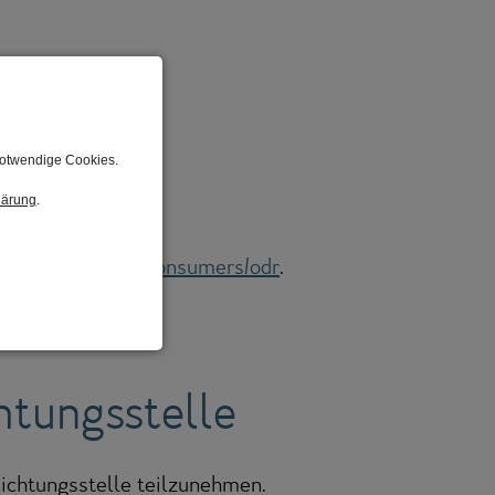
notwendige Cookies.
lärung
.
s://ec.europa.eu/consumers/odr
.
htungsstelle
hlichtungsstelle teilzunehmen.