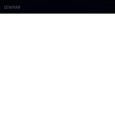
SEMINAR
TRAINER WERDEN
TRAINER FINDEN
®
STRUCTOGRAM
Deutschland GmbH & Co. KG
Teichstr. 24
34130 Kassel
Tel. +49 561 47394440
service@structogram.de
Kontakt
Impressum