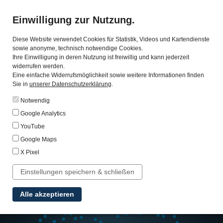
Einwilligung zur Nutzung.
Diese Website verwendet Cookies für Statistik, Videos und Kartendienste
sowie anonyme, technisch notwendige Cookies.
Ihre Einwilligung in deren Nutzung ist freiwillig und kann jederzeit
widerrufen werden.
Eine einfache Widerrufsmöglichkeit sowie weitere Informationen finden
MENSCHEN VERBINDEN,
Sie in
unserer Datenschutzerklärung
.
ERFOLG STEIGERN
Notwendig
Google Analytics
YouTube
Neuro-Science basierte Seminare &
Google Maps
Trainings für nachhaltige Verbesserungen
X Pixel
in Führung, Verkauf und Teamarbeit
Einstellungen speichern & schließen
Alle akzeptieren