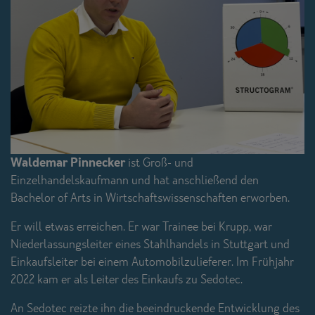
Waldemar Pinnecker
ist Groß- und
Einzelhandelskaufmann und hat anschließend den
Bachelor of Arts in Wirtschaftswissenschaften erworben.
Er will etwas erreichen. Er war Trainee bei Krupp, war
Niederlassungsleiter eines Stahlhandels in Stuttgart und
Einkaufsleiter bei einem Automobilzulieferer. Im Frühjahr
2022 kam er als Leiter des Einkaufs zu Sedotec.
An Sedotec reizte ihn die beeindruckende Entwicklung des