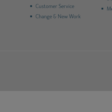
Customer Service
Me
Change & New Work