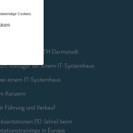
notwendige Cookies.
lärung
.
tentechnik an der TH Darmstadt
unt Manager bei einem IT-Systemhaus
 bei einem IT-Systemhaus
nem Konzern
für Führung und Verkauf
räsentationen (10 Jahre) beim
ntationstrainings in Europa