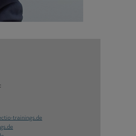
c
tio-trainings.de
ngs.de
de