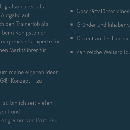
ag also näher, als
Geschäftsführer eines 
 Aufgabe auf
ch den Trainerjob als
Gründer und Inhaber vo
e beim Königsteiner
Dozent an der Hochsc
erpraxis als Experte für
hen Marktführer für
Zahlreiche Weiterbild
s, um meine eigenen Ideen
NG®-Konzept – zu
t, bin ich seit vielen
zent und
 Programm von Prof. Kaul