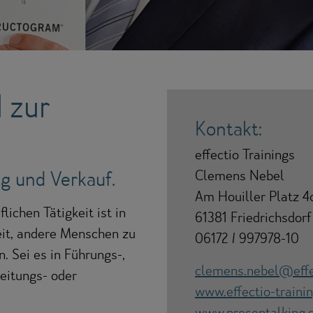
 zur
Kontakt:
effectio Trainings
g und Verkauf.
Clemens Nebel
Am Houiller Platz 4
lichen Tätigkeit ist in
61381 Friedrichsdorf
it, andere Menschen zu
06172 / 997978-10
. Sei es in Führungs-,
clemens.nebel@effec
leitungs- oder
www.effectio-traini
www.presentalking.