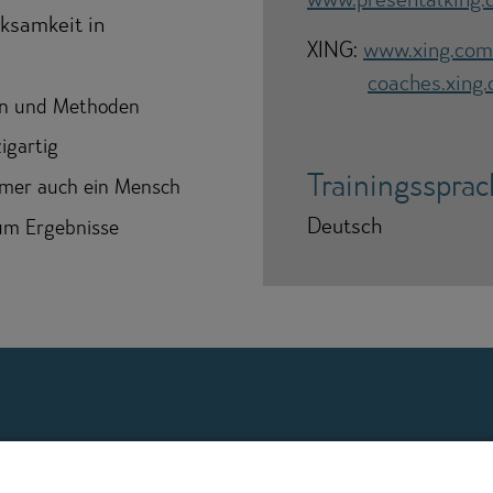
rksamkeit in
XING:
www.xing.com
coaches.xing
ken und Methoden
igartig
Trainingsspra
mmer auch ein Mensch
Deutsch
 um Ergebnisse
Profil