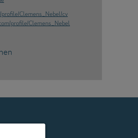
/profile/Clemens_Nebel/cv
.com/profile/Clemens_Nebel
chen